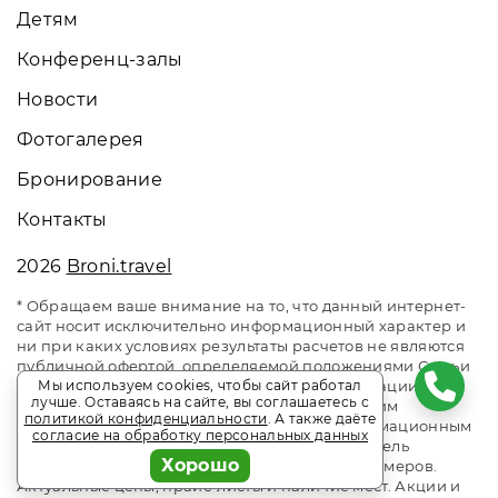
Детям
Конференц-залы
Новости
Фотогалерея
Бронирование
Контакты
2026
Broni.travel
* Обращаем ваше внимание на то, что данный интернет-
сайт носит исключительно информационный характер и
ни при каких условиях результаты расчетов не являются
публичной офертой, определяемой положениями Статьи
437 Гражданского кодекса Российской Федерации. За
Мы используем cookies, чтобы сайт работал
лучше. Оставаясь на сайте, вы соглашаетесь с
окончательным расчетом обращайтесь к нашим
политикой конфиденциальности
. А также даёте
менеджерам. Данный ресурс является информационным
согласие на обработку персональных данных
сайтом сервиса бронирования Broni.travel. Отель
Хорошо
«Русский Дом». Сайт онлайн бронирования номеров.
Актуальные цены, прайс-листы и наличие мест. Акции и